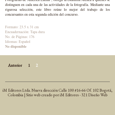
distinguen en cada una de las actividades de la fotografía. Mediante una
rigurosa selección, este libro reúne lo mejor del trabajo de los
concursantes en esta segunda edición del concurso.
Formato: 23.5 x 31 cm
Encuadernación: Tapa dura
No. de Páginas: 176
Idiomas: Español
No disponible
Anterior
1
2
iM Editores Ltda. Nueva dirección Calle 100 #16-66 Of. 102 Bogotá,
Colombia | Sitio web creado por iM Editores - 321 Diseño Web