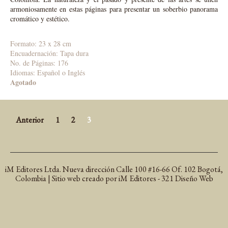
armoniosamente en estas páginas para presentar un soberbio panorama
cromático y estético.
Formato: 23 x 28 cm
Encuadernación: Tapa dura
No. de Páginas: 176
Idiomas: Español o Inglés
Agotado
Anterior
1
2
3
iM Editores Ltda. Nueva dirección Calle 100 #16-66 Of. 102 Bogotá,
Colombia | Sitio web creado por iM Editores - 321 Diseño Web